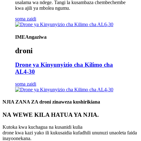
usalama wa ndege. Tangi la kusambaza chembechembe
kwa ajili ya mbolea ngumu.
soma zaidi
IMEAngaziwa
droni
Drone ya Kinyunyizio cha Kilimo cha
AL4-30
soma zaidi
NJIA ZANA ZA droni zinaweza kushirikiana
NA WEWE KILA HATUA YA NJIA.
Kutoka kwa kuchagua na kusanidi kulia
drone kwa kazi yako ili kukusaidia kufadhili ununuzi unaoleta faida
inayoonekana.