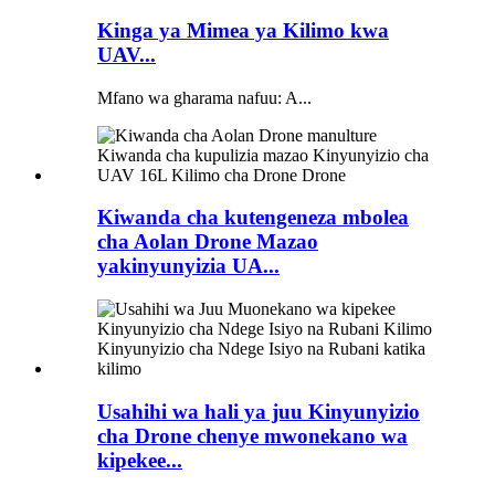
Kinga ya Mimea ya Kilimo kwa
UAV...
Mfano wa gharama nafuu: A...
Kiwanda cha kutengeneza mbolea
cha Aolan Drone Mazao
yakinyunyizia UA...
Usahihi wa hali ya juu Kinyunyizio
cha Drone chenye mwonekano wa
kipekee...