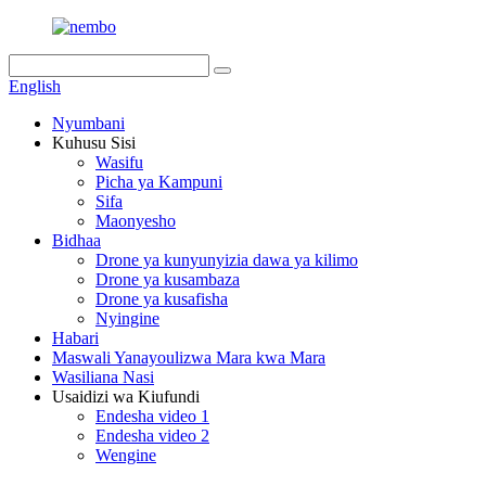
English
Nyumbani
Kuhusu Sisi
Wasifu
Picha ya Kampuni
Sifa
Maonyesho
Bidhaa
Drone ya kunyunyizia dawa ya kilimo
Drone ya kusambaza
Drone ya kusafisha
Nyingine
Habari
Maswali Yanayoulizwa Mara kwa Mara
Wasiliana Nasi
Usaidizi wa Kiufundi
Endesha video 1
Endesha video 2
Wengine