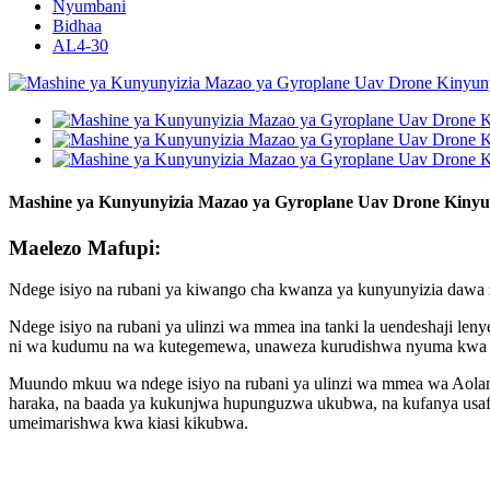
Nyumbani
Bidhaa
AL4-30
Mashine ya Kunyunyizia Mazao ya Gyroplane Uav Drone Kinyu
Maelezo Mafupi:
Ndege isiyo na rubani ya kiwango cha kwanza ya kunyunyizia dawa
Ndege isiyo na rubani ya ulinzi wa mmea ina tanki la uendeshaji le
ni wa kudumu na wa kutegemewa, unaweza kurudishwa nyuma kwa ufani
Muundo mkuu wa ndege isiyo na rubani ya ulinzi wa mmea wa Aola
haraka, na baada ya kukunjwa hupunguzwa ukubwa, na kufanya usafir
umeimarishwa kwa kiasi kikubwa.