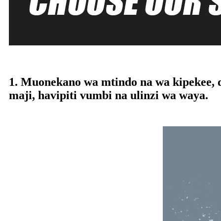
1. Muonekano wa mtindo na wa kipekee, da
maji, havipiti vumbi na ulinzi wa waya.