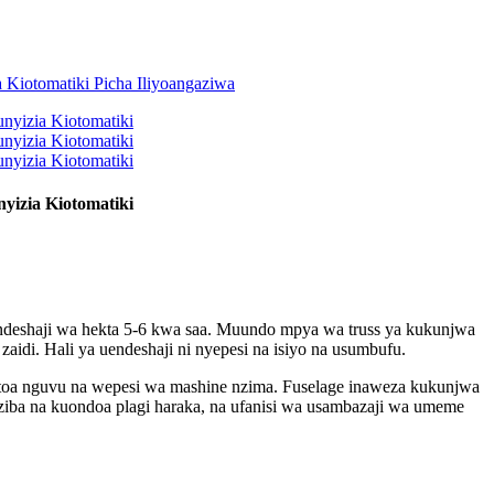
izia Kiotomatiki
 uendeshaji wa hekta 5-6 kwa saa. Muundo mpya wa truss ya kukunjwa
di. Hali ya uendeshaji ni nyepesi na isiyo na usumbufu.
oa nguvu na wepesi wa mashine nzima. Fuselage inaweza kukunjwa
ziba na kuondoa plagi haraka, na ufanisi wa usambazaji wa umeme