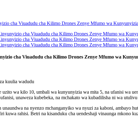
nyizio cha Viuadudu cha Kilimo Drones Zenye Mfumo wa Kunyuny
 za kuulia wadudu
nye uzito wa kilo 10, umbali wa kunyunyizia wa mita 5, na ufanisi wa
si, unaweza kubebeka, na mchakato wa kubadilisha ni wa utulivu zai
n unaundwa na nyenzo mchanganyiko wa nyuzi za kaboni, ambayo hut
i kuwa rahisi. Betri na kisanduku cha uendeshaji vinaunga mkono ku