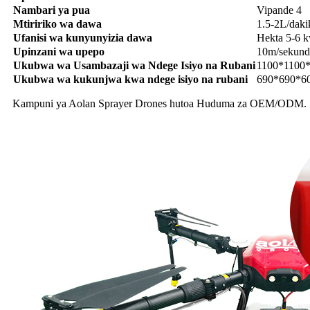
Nambari ya pua
Vipande 4
Mtiririko wa dawa
1.5-2L/daki
Ufanisi wa kunyunyizia dawa
Hekta 5-6 k
Upinzani wa upepo
10m/sekund
Ukubwa wa Usambazaji wa Ndege Isiyo na Rubani
1100*1100
Ukubwa wa kukunjwa kwa ndege isiyo na rubani
690*690*
Kampuni ya Aolan Sprayer Drones hutoa Huduma za OEM/ODM. Sisi 