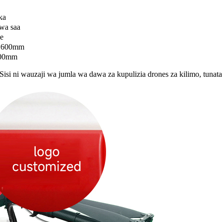
ka
wa saa
e
*600mm
600mm
ni wauzaji wa jumla wa dawa za kupulizia drones za kilimo, tunata